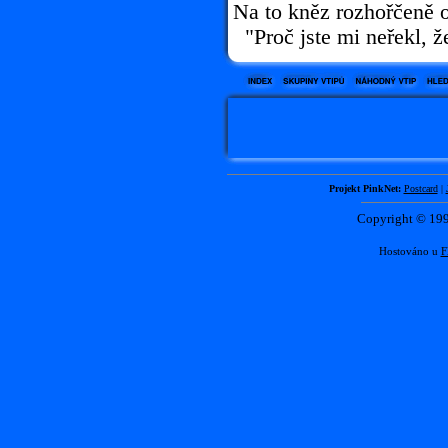
Na to kněz rozhořčeně 
"Proč jste mi neřekl, že
Projekt PinkNet:
Postcard
|
Copyright © 1
Hostováno u
F