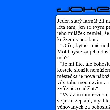
Jeden starý farmář žil 
léta sám, jen se svým 
jeho miláček zemřel, še
knězem s prosbou:
"Otče, bytost mně nejbl
Mohl byste za jeho duši
mši?"
"Je mi líto, ale bohosl
kostele sloužit nemůže
městečka je nová nábož
víře toho moc nevím... 
zvíře něco udělat."
"Vyrazím tam rovnou, O
se ještě zeptám, myslíte
věnovaných za bohosluž