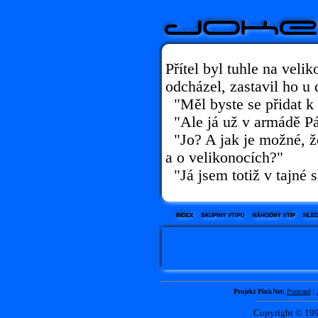
Přítel byl tuhle na veli
odcházel, zastavil ho u 
"Měl byste se přidat k
"Ale já už v armádě P
"Jo? A jak je možné, ž
a o velikonocích?"
"Já jsem totiž v tajné s
Projekt PinkNet:
Postcard
|
Copyright © 1