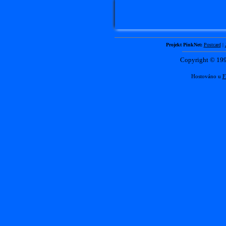
Projekt PinkNet:
Postcard
|
Copyright © 1
Hostováno u
F