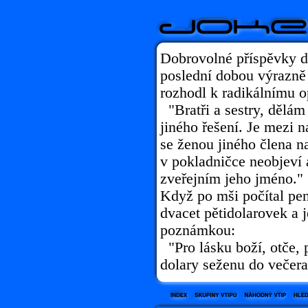
Dobrovolné příspěvky d
poslední dobou výrazně 
rozhodl k radikálnímu o
"Bratři a sestry, dělám
jiného řešení. Je mezi
se ženou jiného člena n
v pokladničce neobjeví 
zveřejním jeho jméno."
Když po mši počítal pen
dvacet pětidolarovek a 
poznámkou:
"Pro lásku boží, otče, p
dolary seženu do večera