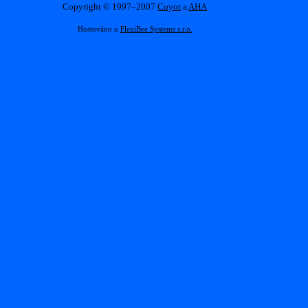
Copyright © 1997–2007
Coyot
a
AHA
Hostováno u
FlexiBee Systems s.r.o.