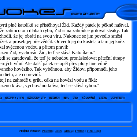
vrti plné katolíků se přistěhoval Žid. Každý pátek je pěkně naštval,
že zatímco oni dlabali rybu, Žid si na zahrádce griloval steaky. Tak
zhodli, že jej obrátí na svou víru. Nakonec se jim povedlo směsí
žek a proseb jej přesvědčit. Odvedli jej do kostela a tam jej kněz
al svěcenou vodou a přitom pravil:
zen Žid, vychován Žid, teď se stává Katolíkem."
di se zaradovali, že teď je nebudou pronásledovat páteční útrapy
rných vůní. Ale další pátek se opět přes ploty line vůně
ovaného hovězího. Tak vyběhnou, aby Židovi připomněli jeho
 dietu, ale co nevidí:
tojí na zahradě u grilu, cáká na hovězí vodu a říká:
zeno kráva, vychováno kráva, teď se stává rybou."
Projekt PinkNet:
Postcard
|
Jokes
|
Alenka
|
Fractals
|
Pink Floyd