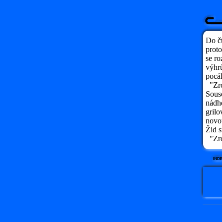
Do čt
proto
se ro
výhrů
pocák
"Zro
Souse
nádhe
gril
novou
Žid s
"Zro