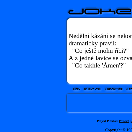
Nedělní kázání se nekon
dramaticky pravil:
"Co ještě mohu říci?"
A z jedné lavice se ozva
"Co takhle 'Ámen'?"
Projekt PinkNet:
Postcard
|
Copyright © 1