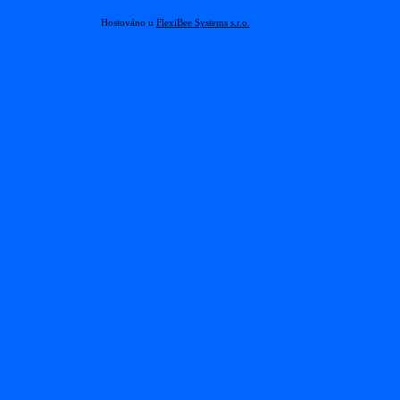
Hostováno u
FlexiBee Systems s.r.o.