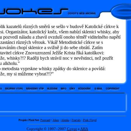
ik kazatelů různých směrů se sešlo v budově Katolické církve k
si. Organizátor, katolický kněz, všem nabízí sklenici whisky, aby
u pozvedl náladu a zbavil ovzduší onoho téměř viditelného napětí
zastánci různých věrouk. Vikář Metodistické církve se s
ováním chopí sklenice a svižně ji do sebe obrátí. Zatím
tavitel církve Znovuzrození Ježíše Krista říká katolíkovi:
, whisky?!? Raději bych strávil noc v nevěstinci, než pozřít
u alkholu."
 metodista vyprskne whisky zpátky do sklenice a povídá:
e, my si můžeme vybrat?!?"
Projekt PinkNet:
Postcard
|
Jokes
|
Alenka
|
Fractals
|
Pink Floyd
Copyright © 1997–2007
Coyot
a
AHA