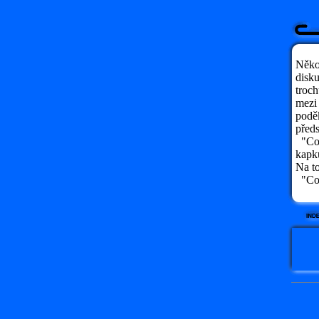
Někol
disku
troch
mezi 
poděk
předs
"Cože
kapk
Na to
"Což