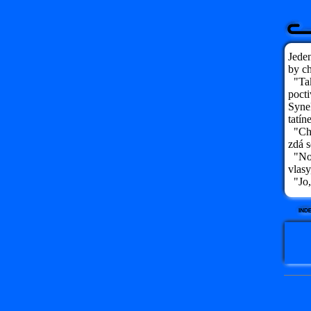
Jeden
by ch
"Tak
pocti
Synek
tatín
"Chla
zdá s
"No, 
vlasy
"Jo, 