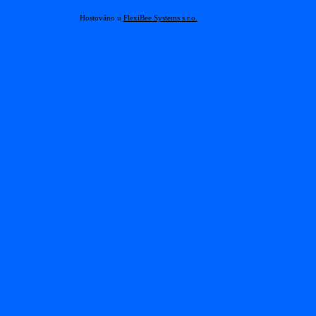
Hostováno u
FlexiBee Systems s.r.o.