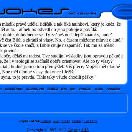
 mladík právě udělal řidičák a tak říká tatínkovi, který je kněz, že
těl auto. Tatínek ho odvedl do jeho pokoje a povídá:
 dobře, dohodneme se. Ty začneš nosit lepší známky, budeš
vě číst Bibli a zkrátíš si vlasy. No, a časem můžeme mluvit o autě."
 se ve škole snaží, z Bible cituje nazpaměť. Tak mu za měsíc
ek povídá:
pče, děláš mi radost. Tvé studijní výsledky jsou opravdu pěkné a
e, že i v teologii se začínáš dobře orientovat. Ale co ty vlasy?"
tati, hodně jsem o tom přemýšlel. Víš přece, Mojžíš měl dlouhé
, Noe měl dlouhé vlasy, dokonce i Ježíš!"
synu, to je pravda. Tihle taky všude chodili pěšky!"
Projekt PinkNet:
Postcard
|
Jokes
|
Alenka
|
Fractals
|
Pink Floyd
Copyright © 1997–2007
Coyot
a
AHA