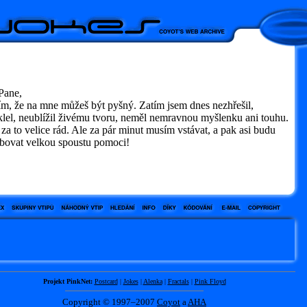
Pane,
ím, že na mne můžeš být pyšný. Zatím jsem dnes nezhřešil,
lel, neublížil živému tvoru, neměl nemravnou myšlenku ani touhu.
za to velice rád. Ale za pár minut musím vstávat, a pak asi budu
ebovat velkou spoustu pomoci!
Projekt PinkNet:
Postcard
|
Jokes
|
Alenka
|
Fractals
|
Pink Floyd
Copyright © 1997–2007
Coyot
a
AHA