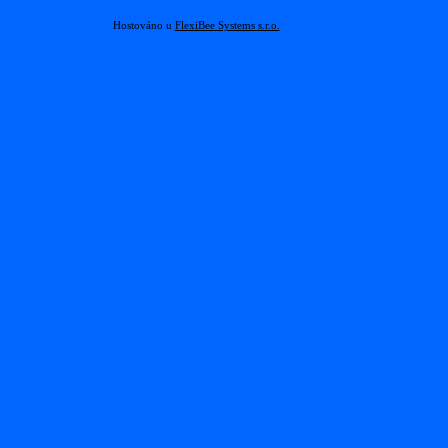
Hostováno u
FlexiBee Systems s.r.o.