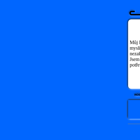
Můj 
mysl
nezak
Jsem 
potř