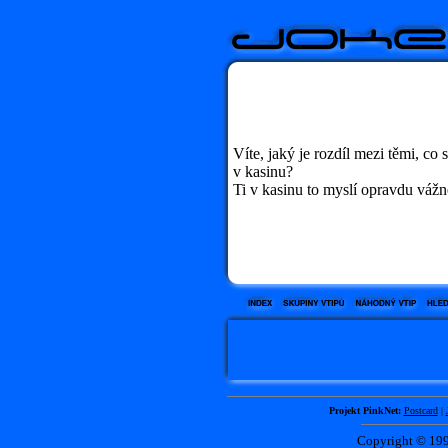
Víte, jaký je rozdíl mezi těmi, co 
v kasinu?
Ti v kasinu to myslí opravdu vážn
Projekt PinkNet:
Postcard
|
Copyright © 1