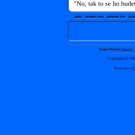
"No, tak to se ho budet
Projekt PinkNet:
Postcard
|
Copyright © 1
Hostováno u
F