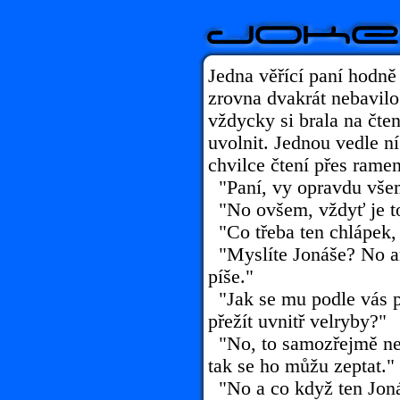
Jedna věřící paní hodně 
zrovna dvakrát nebavilo 
vždycky si brala na čten
uvolnit. Jednou vedle ní
chvilce čtení přes rame
"Paní, vy opravdu vše
"No ovšem, vždyť je to
"Co třeba ten chlápek, 
"Myslíte Jonáše? No an
píše."
"Jak se mu podle vás p
přežít uvnitř velryby?"
"No, to samozřejmě nev
tak se ho můžu zeptat."
"No a co když ten Joná