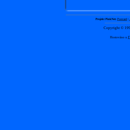
Projekt PinkNet:
Postcard
|
Copyright © 1
Hostováno u
F