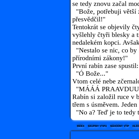
se tedy znovu začal mod
"Bože, potřebuji větší
přesvědčil!"
Tentokrát se objevily čt
vyšlehly čtyři blesky a t
nedalekém kopci. Avšak t
"Nestalo se nic, co by 
přírodními zákony!"
První rabín zase spustil:
"Ó Bože..."
Vtom celé nebe zčernal
"MÁÁÁ PRAAVDUU
Rabín si založil ruce v 
třem s úsměvem. Jeden z
"No a? Teď je to tedy 