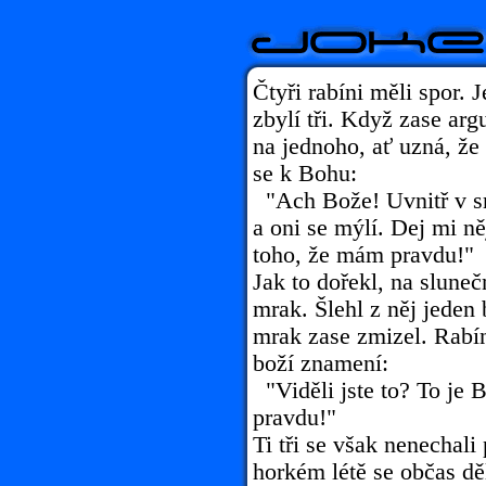
Čtyři rabíni měli spor. 
zbylí tři. Když zase argu
na jednoho, ať uzná, že 
se k Bohu:
"Ach Bože! Uvnitř v sr
a oni se mýlí. Dej mi n
toho, že mám pravdu!"
Jak to dořekl, na slune
mrak. Šlehl z něj jeden
mrak zase zmizel. Rabí
boží znamení:
"Viděli jste to? To je
pravdu!"
Ti tři se však nenechali 
horkém létě se občas dě