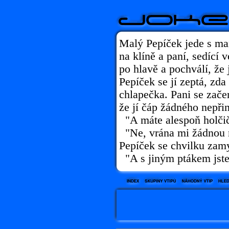
Malý Pepíček jede s mam
na klíně a paní, sedící
po hlavě a pochválí, že
Pepíček se jí zeptá, zd
chlapečka. Pani se zače
že jí čáp žádného nepřin
"A máte alespoň holčič
"Ne, vrána mi žádnou n
Pepíček se chvilku zamy
"A s jiným ptákem jste