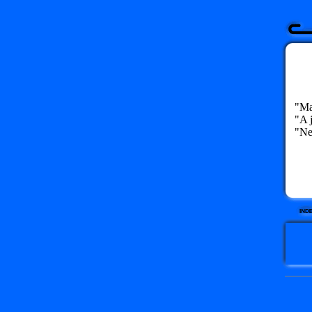
"Mamí
"A ja
"Nev