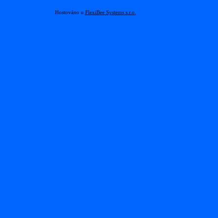
Hostováno u
FlexiBee Systems s.r.o.