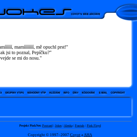
ííííí, mamíííííííí, mě opuchl prst!"
k jsi to poznal, Pepíčku?"
ejde se mi do nosu."
Projekt PinkNet:
Postcard
|
Jokes
|
Alenka
|
Fractals
|
Pink Floyd
Copyright © 1997–2007
Coyot
a
AHA