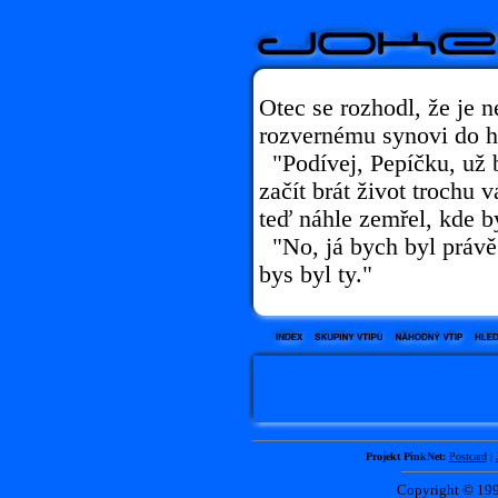
Otec se rozhodl, že je n
rozvernému synovi do h
"Podívej, Pepíčku, už 
začít brát život trochu
teď náhle zemřel, kde b
"No, já bych byl právě 
bys byl ty."
Projekt PinkNet:
Postcard
|
Copyright © 1