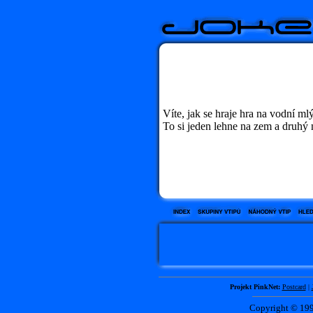
Víte, jak se hraje hra na vodní m
To si jeden lehne na zem a druhý 
Projekt PinkNet:
Postcard
|
Copyright © 1