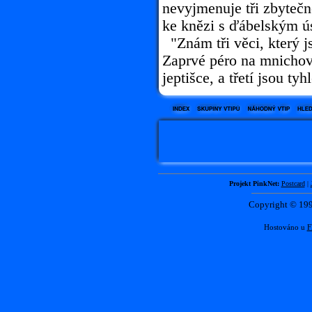
nevyjmenuje tři zbytečn
ke knězi s ďábelským ú
"Znám tři věci, který j
Zaprvé péro na mnichov
jeptišce, a třetí jsou ty
Projekt PinkNet:
Postcard
|
Copyright © 1
Hostováno u
F