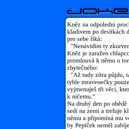
Kněz na odpolední proch
kladivem po desítkách d
pro sebe říká:
"Nenávidím ty zkurven
Kněz je zaražen chlap
promlouvá k němu o tom
zbytečného:
"Až tudy zítra půjdu, t
tyhle mravenečky pouze
vyjmenuješ tři věci, kte
k ničemu."
Na druhý den po obědě k
sedí na zemi a trefuje 
němu a připomíná mu vč
by Pepíček neměl zabíj