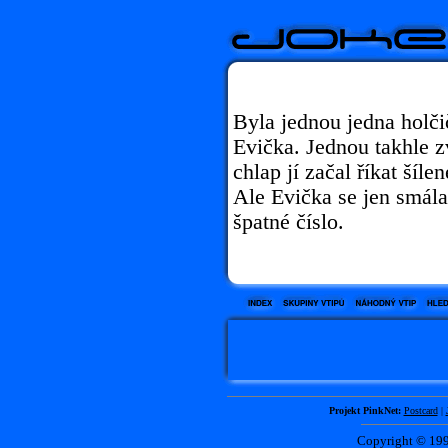
Byla jednou jedna holči
Evička. Jednou takhle z
chlap jí začal říkat šíle
Ale Evička se jen smála
špatné číslo.
Projekt PinkNet:
Postcard
|
Copyright © 1