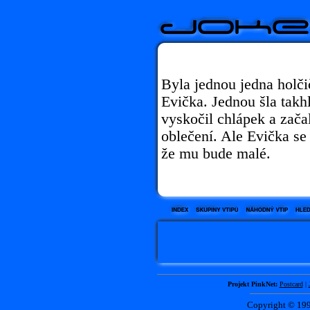
Byla jednou jedna holči
Evička. Jednou šla takh
vyskočil chlápek a začal
oblečení. Ale Evička se
že mu bude malé.
Projekt PinkNet:
Postcard
|
Copyright © 1