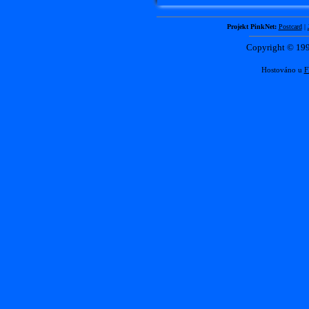
Projekt PinkNet:
Postcard
|
Copyright © 1
Hostováno u
F