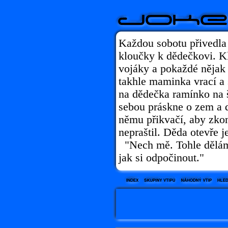
Každou sobotu přivedla
kloučky k dědečkovi. Kl
vojáky a pokaždé nějak 
takhle maminka vrací a 
na dědečka ramínko na š
sebou práskne o zem a 
němu přikvačí, aby zkont
nepraštil. Děda otevře j
"Nech mě. Tohle dělám č
jak si odpočinout."