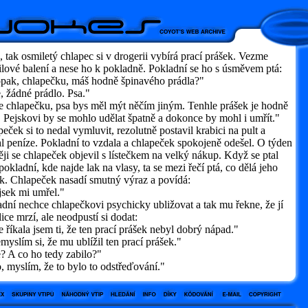
 tak osmiletý chlapec si v drogerii vybírá prací prášek. Vezme
ilové balení a nese ho k pokladně. Pokladní se ho s úsměvem ptá:
ak, chlapečku, máš hodně špinavého prádla?"
 žádné prádlo. Psa."
 chlapečku, psa bys měl mýt něčím jiným. Tenhle prášek je hodně
. Pejskovi by se mohlo udělat špatně a dokonce by mohl i umřít."
eček si to nedal vymluvit, rezolutně postavil krabici na pult a
l peníze. Pokladní to vzdala a chlapeček spokojeně odešel. O týden
ji se chlapeček objevil s lístečkem na velký nákup. Když se ptal
pokladní, kde najde lak na vlasy, ta se mezi řečí ptá, co dělá jeho
k. Chlapeček nasadí smutný výraz a povídá:
sek mi umřel."
dní nechce chlapečkovi psychicky ubližovat a tak mu řekne, že jí
lice mrzí, ale neodpustí si dodat:
říkala jsem ti, že ten prací prášek nebyl dobrý nápad."
slím si, že mu ublížil ten prací prášek."
 A co ho tedy zabilo?"
 myslím, že to bylo to odstřeďování."