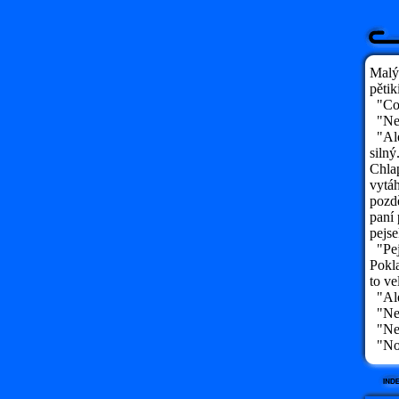
Malý,
pětik
"Cop
"Ne,
"Ale
silný
Chlap
vytáh
pozdě
paní 
pejse
"Pej
Pokla
to ve
"Ale 
"Nemy
"Ne?
"No,