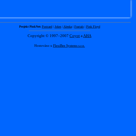
Projekt PinkNet:
Postcard
|
Jokes
|
Alenka
|
Fractals
|
Pink Floyd
Copyright © 1997–2007
Coyot
a
AHA
Hostováno u
FlexiBee Systems s.r.o.