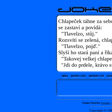
Chlapeček táhne za seb
se zastaví a povídá:
"Tlavelzo, stůj."
Rozsvítí se zelená, chl
"Tlavelzo, pojď."
Slyší ho stará paní a ří
"Takovej velkej chlape
"Jdi do prdele, krávo st
Projekt PinkNet:
Postcard
|
Copyright © 1