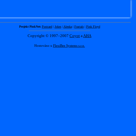
Projekt PinkNet:
Postcard
|
Jokes
|
Alenka
|
Fractals
|
Pink Floyd
Copyright © 1997–2007
Coyot
a
AHA
Hostováno u
FlexiBee Systems s.r.o.