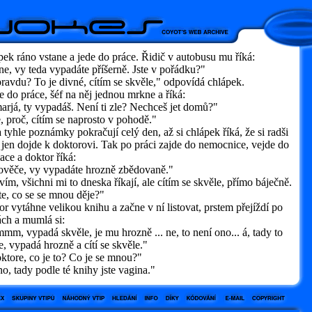
ek ráno vstane a jede do práce. Řidič v autobusu mu říká:
, vy teda vypadáte příšerně. Jste v pořádku?"
avdu? To je divné, cítím se skvěle," odpovídá chlápek.
 do práce, šéf na něj jednou mrkne a říká:
rjá, ty vypadáš. Není ti zle? Nechceš jet domů?"
 proč, cítím se naprosto v pohodě."
 tyhle poznámky pokračují celý den, až si chlápek říká, že si radši
 jen dojde k doktorovi. Tak po práci zajde do nemocnice, vejde do
ace a doktor říká:
věče, vy vypadáte hrozně zbědovaně."
ím, všichni mi to dneska říkají, ale cítím se skvěle, přímo báječně.
e, co se se mnou děje?"
r vytáhne velikou knihu a začne v ní listovat, prstem přejíždí po
ách a mumlá si:
, vypadá skvěle, je mu hrozně ... ne, to není ono... á, tady to
 vypadá hrozně a cítí se skvěle."
tore, co je to? Co je se mnou?"
 tady podle té knihy jste vagina."