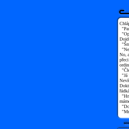
Chláp
"Pane
"Opr
Dojde
"Šma
"Ne,
No, a
přeci
ordin
"Člo
"Já v
Nevít
Dokto
řádk
"Hmmm
máme,
"Dok
"Mno,