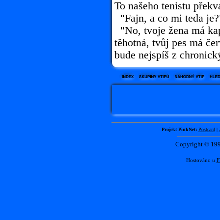
To našeho tenistu překv
"Fajn, a co mi teda je?
"No, tvoje žena má kap
těhotná, tvůj pes má čer
bude nejspíš z chronick
Projekt PinkNet:
Postcard
|
Copyright © 1
Hostováno u
F