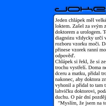
Jeden chlápek měl velk
loktem. Zašel za svým
doktorem a urologem. Ten
diagnózu vždycky určí 
rozboru vzorku moči. D
přinese vzorek ranní mo
odpověď.
Chlápek si řekl, že si 
trochu vystřelí. Doma n
dceru a matku, přidal t
nakonec, aby doktora zm
vyhonil a přidal to tam
lahvičku doktorovi, pod
duchu. O pár dní pozděj
"Myslím, že jsem na to