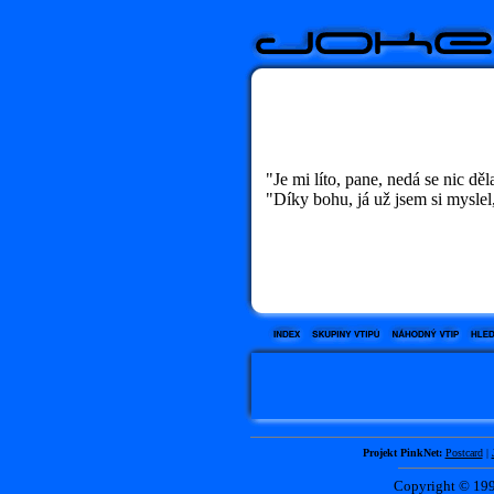
"Je mi líto, pane, nedá se nic dě
"Díky bohu, já už jsem si myslel,
Projekt PinkNet:
Postcard
|
Copyright © 1