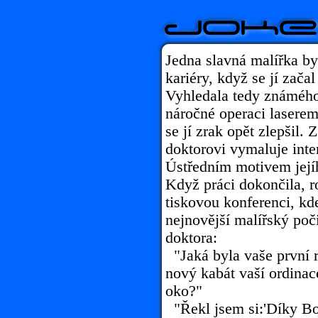
Jedna slavná malířka by
kariéry, když se jí zača
Vyhledala tedy známého
náročné operaci laserem
se jí zrak opět zlepšil. 
doktorovi vymaluje inter
Ústředním motivem jejíh
Když práci dokončila, r
tiskovou konferenci, kde
nejnovější malířský poč
doktora:
"Jaká byla vaše první r
nový kabát vaší ordinace
oko?"
"Řekl jsem si:'Díky Boh