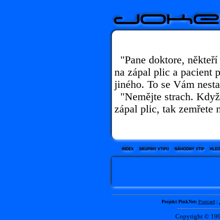
"Pane doktore, někteří l
na zápal plic a pacient
jiného. To se Vám nesta
"Nemějte strach. Když
zápal plic, tak zemřete 
Projekt PinkNet:
Postcard
|
Copyright © 1