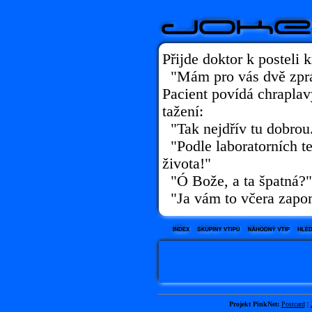
Přijde doktor k posteli 
"Mám pro vás dvě zprá
Pacient povídá chrapla
tažení:
"Tak nejdřív tu dobrou
"Podle laboratorních t
života!"
"Ó Bože, a ta špatná?"
"Ja vám to včera zapom
Projekt PinkNet:
Postcard
|