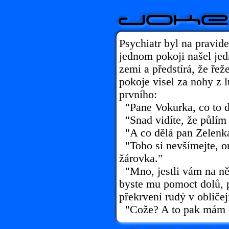
Psychiatr byl na pravide
jednom pokoji našel jed
zemi a předstírá, že řež
pokoje visel za nohy z l
prvního:
"Pane Vokurka, co to d
"Snad vidíte, že půlím 
"A co dělá pan Zelenk
"Toho si nevšímejte, on
žárovka."
"Mno, jestli vám na ně
byste mu pomoct dolů, p
překrvení rudý v obličej
"Cože? A to pak mám d