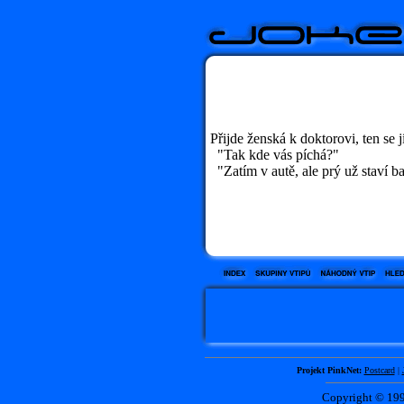
Přijde ženská k doktorovi, ten se jí
"Tak kde vás píchá?"
"Zatím v autě, ale prý už staví b
Projekt PinkNet:
Postcard
|
Copyright © 1