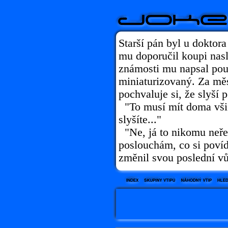
Starší pán byl u doktora
mu doporučil koupi nasl
známosti mu napsal pou
miniaturizovaný. Za měs
pochvaluje si, že slyší 
"To musí mít doma všic
slyšíte..."
"Ne, já to nikomu neře
poslouchám, co si povída
změnil svou poslední vů