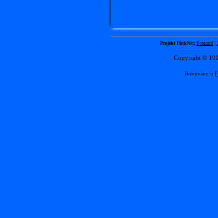
Projekt PinkNet:
Postcard
|
Copyright © 1
Hostováno u
F