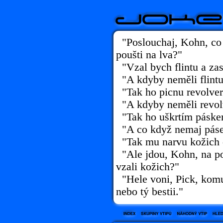
"Poslouchaj, Kohn, co b
poušti na lva?"
"Vzal bych flintu a zast
"A kdyby neměli flint
"Tak ho picnu revolve
"A kdyby neměli revol
"Tak ho uškrtím páske
"A co když nemaj pás
"Tak mu narvu kožich d
"Ale jdou, Kohn, na po
vzali kožich?"
"Hele voni, Pick, komu
nebo tý bestii."