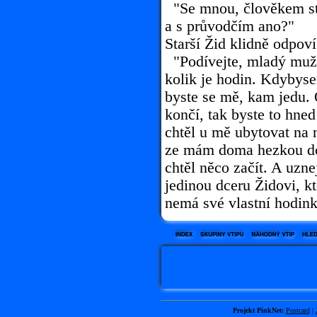
"Se mnou, člověkem st
a s průvodčím ano?"
Starší Žid klidně odpoví
"Podívejte, mladý muži.
kolik je hodin. Kdybys
byste se mě, kam jedu. 
končí, tak byste to hned
chtěl u mě ubytovat na
ze mám doma hezkou dcer
chtěl něco začít. A uzn
jedinou dceru Židovi, kt
nemá své vlastní hodin
Projekt PinkNet:
Postcard
|