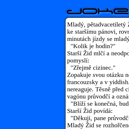
Mladý, pětadvacetiletý Ž
ke staršímu pánovi, rov
minutách jízdy se mladý
"Kolik je hodin?"
Starší Žid mlčí a neodp
pomyslí:
"Zřejmě cizinec."
Zopakuje svou otázku n
francouzsky a v yiddish.
nereaguje. Těsně před c
vagónu průvodčí a ozná
"Blíží se konečná, bud
Starší Žid povídá:
"Děkuji, pane průvodčí
Mladý Žid se rozhořčeně