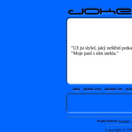
"Už jsi slyšel, jaký neštěstí potk
"Moje paní s ním utekla."
Projekt PinkNet:
Postcard
|
Copyright © 1