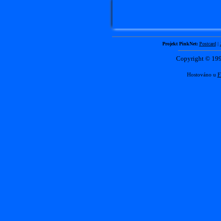
Projekt PinkNet:
Postcard
|
Copyright © 1
Hostováno u
F