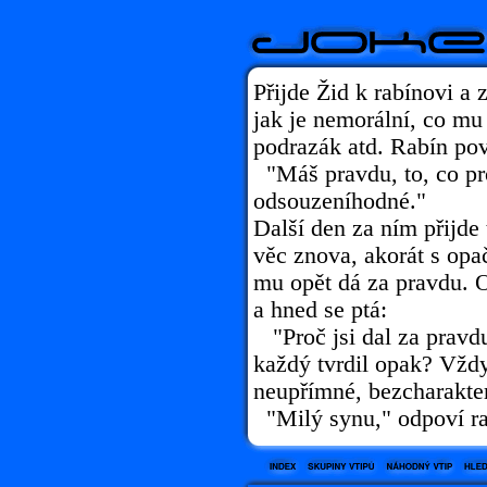
Přijde Žid k rabínovi a z
jak je nemorální, co mu 
podrazák atd. Rabín pov
"Máš pravdu, to, co pro
odsouzeníhodné."
Další den za ním přijde 
věc znova, akorát s o
mu opět dá za pravdu. O
a hned se ptá:
"Proč jsi dal za pravd
každý tvrdil opak? Vždy
neupřímné, bezcharakter
"Milý synu," odpoví rab