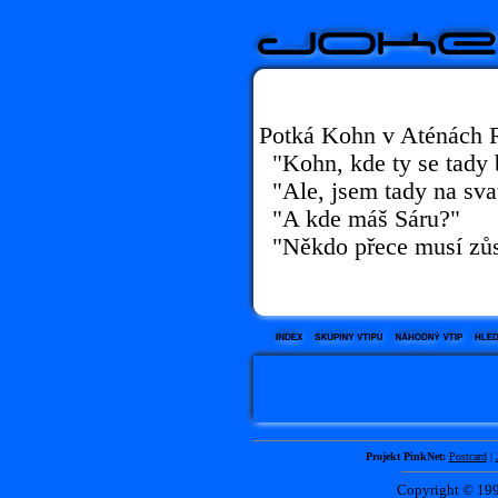
Potká Kohn v Aténách R
"Kohn, kde ty se tady 
"Ale, jsem tady na svat
"A kde máš Sáru?"
"Někdo přece musí zůst
Projekt PinkNet:
Postcard
|
Copyright © 1