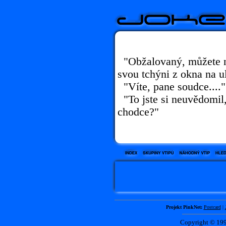
"Obžalovaný, můžete ná
svou tchýni z okna na ul
"Víte, pane soudce...."
"To jste si neuvědomil,
chodce?"
Projekt PinkNet:
Postcard
|
Copyright © 1