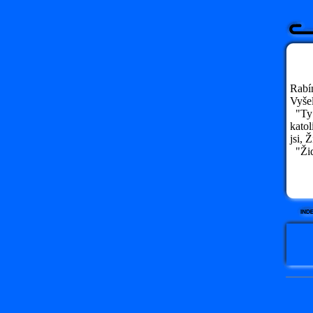
Rabí
Vyše
"Ty p
katol
jsi, 
"Žid,