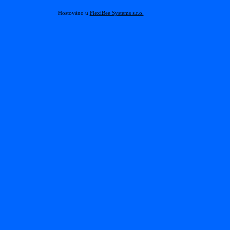
Hostováno u
FlexiBee Systems s.r.o.