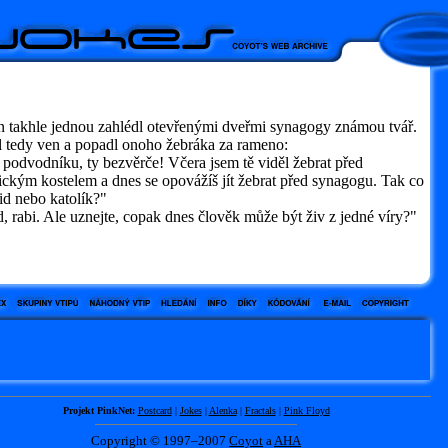
n takhle jednou zahlédl otevřenými dveřmi synagogy známou tvář.
l tedy ven a popadl onoho žebráka za rameno:
odvodníku, ty bezvěrče! Včera jsem tě viděl žebrat před
ickým kostelem a dnes se opovážíš jít žebrat před synagogu. Tak co
Žid nebo katolík?"
 rabi. Ale uznejte, copak dnes člověk může být živ z jedné víry?"
Projekt PinkNet:
Postcard
|
Jokes
|
Alenka
|
Fractals
|
Pink Floyd
Copyright © 1997–2007
Coyot
a
AHA