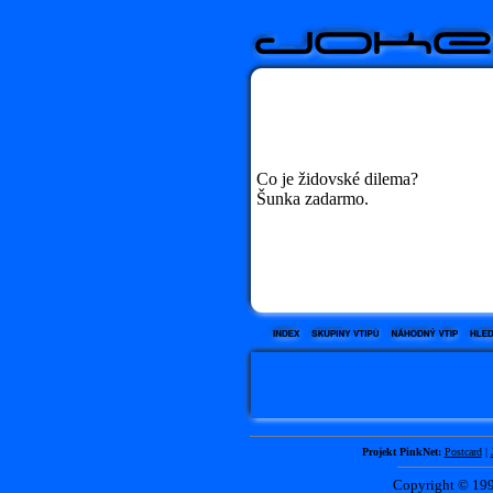
Co je židovské dilema?
Šunka zadarmo.
Projekt PinkNet:
Postcard
|
Copyright © 1