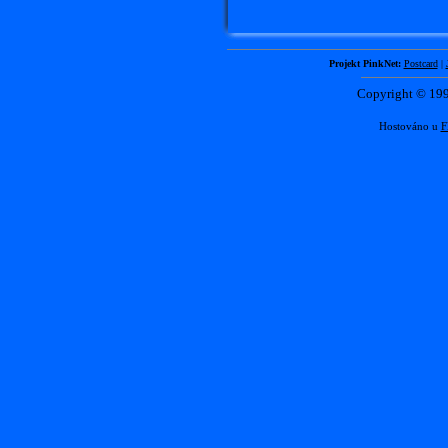
Projekt PinkNet:
Postcard
|
Copyright © 1
Hostováno u
F