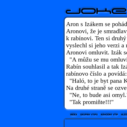
Aron s Izákem se pohádal
Aronovi, že je smradlavý
k rabínovi. Ten si druhý
vyslechl si jeho verzi a
Aronovi omluvit. Izák s
"A můžu se mu omluvit
Rabín souhlasil a tak Iz
rabínovo číslo a povídá:
"Haló, to je byt pana 
Na druhé straně se ozve
"Ne, to bude asi omyl.
"Tak promiňte!!!"