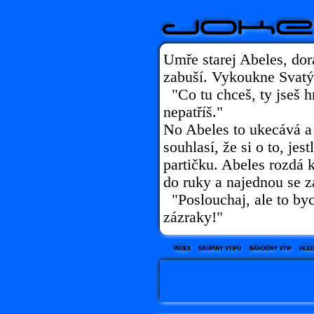
Umře starej Abeles, dor
zabuší. Vykoukne Svatý 
"Co tu chceš, ty jseš h
nepatříš."
No Abeles to ukecává a
souhlasí, že si o to, jes
partičku. Abeles rozdá ka
do ruky a najednou se z
"Poslouchaj, ale to byc
zázraky!"