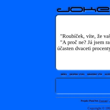
"Roubíček, víte, že va
"A proč ne? Já jsem ra
účasten dvaceti procent
Projekt PinkNet:
Postcard
|
Copyright © 1