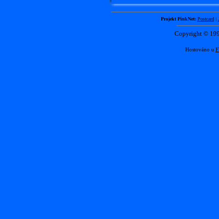
Projekt PinkNet:
Postcard
|
Copyright © 1
Hostováno u
F