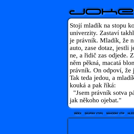
Stojí mladík na stopu k
univerzity. Zastaví takhle
je právník. Mladík, že n
auto, zase dotaz, jestli 
ne, a řidič zas odjede. Z
něm pěkná, macatá blondý
právník. On odpoví, že j
Tak teda jedou, a mladí
kouká a pak říká:
"Jsem právník sotva pá
jak někoho ojebat."