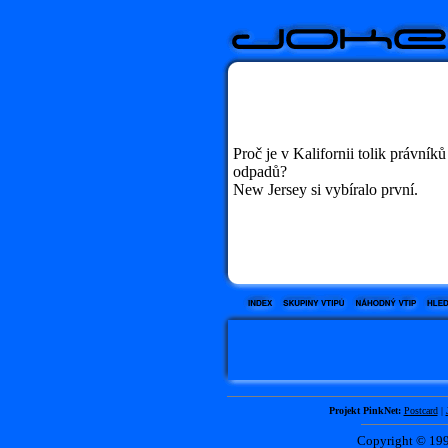
Proč je v Kalifornii tolik právník
odpadů?
New Jersey si vybíralo první.
Projekt PinkNet:
Postcard
|
Copyright © 1