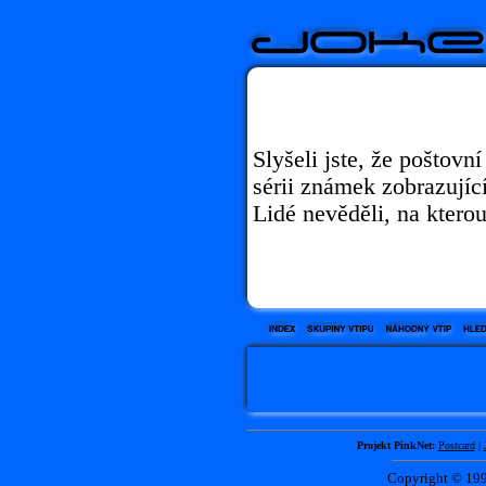
Slyšeli jste, že poštovn
sérii známek zobrazují
Lidé nevěděli, na kterou
Projekt PinkNet:
Postcard
|
Copyright © 1