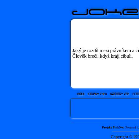
Jaký je rozdíl mezi právníkem a ci
Člověk brečí, když krájí cibuli.
Projekt PinkNet:
Postcard
|
Copyright © 1