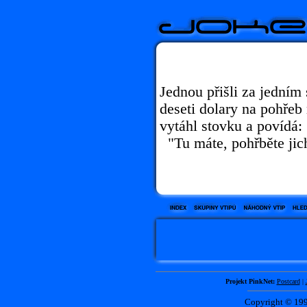
Jednou přišli za jedním
deseti dolary na pohřeb
vytáhl stovku a povídá:
"Tu máte, pohřběte jich
Projekt PinkNet:
Postcard
|
Copyright © 1