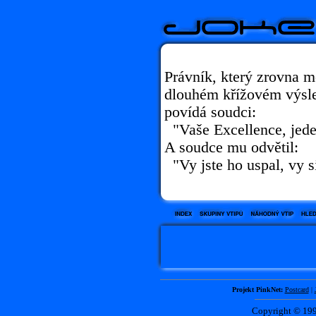
Právník, který zrovna m
dlouhém křížovém výsle
povídá soudci:
"Vaše Excellence, jede
A soudce mu odvětil:
"Vy jste ho uspal, vy s
Projekt PinkNet:
Postcard
|
Copyright © 1