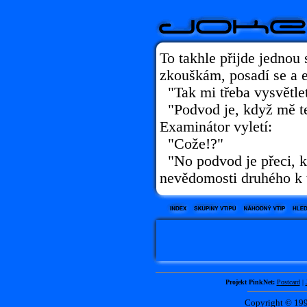
To takhle přijde jednou 
zkouškám, posadí se a 
"Tak mi třeba vysvětlet
"Podvod je, když mě te
Examinátor vyletí:
"Cože!?"
"No podvod je přeci, k
nevědomosti druhého k 
Projekt PinkNet:
Postcard
|
Copyright © 1