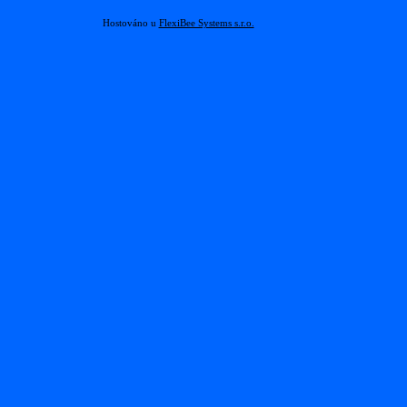
Hostováno u
FlexiBee Systems s.r.o.