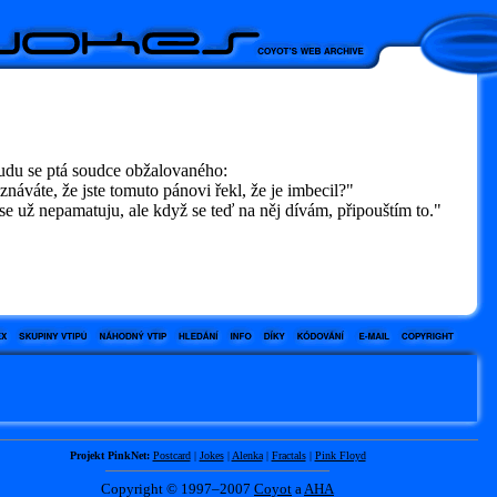
udu se ptá soudce obžalovaného:
náváte, že jste tomuto pánovi řekl, že je imbecil?"
e už nepamatuju, ale když se teď na něj dívám, připouštím to."
Projekt PinkNet:
Postcard
|
Jokes
|
Alenka
|
Fractals
|
Pink Floyd
Copyright © 1997–2007
Coyot
a
AHA