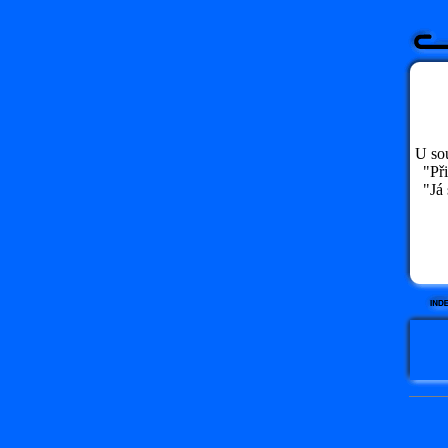
U so
"Přiz
"Já s